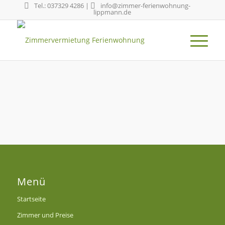
Tel.: 037329 4286
|
info@zimmer-ferienwohnung-
lippmann.de
Menü
Startseite
Zimmer und Preise