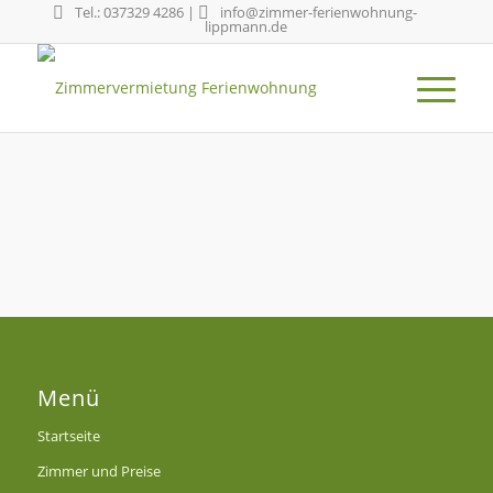
Tel.: 037329 4286
|
info@zimmer-ferienwohnung-
lippmann.de
Menü
Startseite
Zimmer und Preise