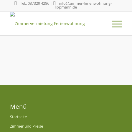
Tel.: 037329 4286
|
info@zimmer-ferienwohnung-
lippmann.de
Menü
Startseite
Zimmer und Preise